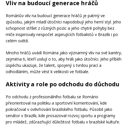
Vliv na budoucí generace hráčů
Romáriův vliv na budoucí generace hráčů je patrný ve
způsobu, jakým mladí útočníci napodobují jeho herní styl. Jeho
schopnost střílet z různých pozic a jeho chytré pohyby bez
míče inspirovaly nespočet aspirujících fotbalistů v Brazílii i po
celém světě.
Mnoho hráčů uvádí Romária jako významný vliv na své kariéry,
zejména ti, kteří usilují o to, aby hráli jako útočníci. Jeho příběh
úspěchu ukazuje, že talent, spojený s tvrdou prací a
odhodláním, může vést k velikosti ve fotbale.
Aktivity a role po odchodu do důchodu
Po odchodu z profesionálního fotbalu se Romário
přeorientoval na politiku a sportovní komentování, kde
pokračoval v ovlivňování brazilského fotbalu. Působil jako
senátor v Brazílii, kde prosazoval rozvoj sportu a programy
pro mládež, zdůrazňující důležitost fotbalu v brazilské kultuře.