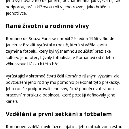
Jeho výchova v Rio de Janeiru, poznamenaná jak výzvami, tak
podporou, hrála klíčovou roli v jeho rozvoji jako hráče a
jednotlivce.
Rané životní a rodinné vlivy
Romário de Souza Faria se narodil 29. ledna 1966 v Rio de
Janeiru v Brazílii. Vyrůstal v rodině, která si vážila sportu,
zejména fotbalu, který byl významnou součástí brazilské
kultury. Jeho otec, bývalý fotbalista, v Romáriovi od útlého
věku vzbudil lásku k této hře.
Vyrůstající v skromné čtvrti čelil Romário různým výzvám, ale
povzbuzení jeho rodiny mu pomohlo překonat tyto překážky.
Jeho rodiče podporovali jeho sny, čímž podněcovali silnou
pracovní morálku a odolnost, které později definovaly jeho
kariéru.
Vzdělání a první setkání s fotbalem
Romáriovo vzdělání bylo úzce spjato s jeho fotbalovou cestou.