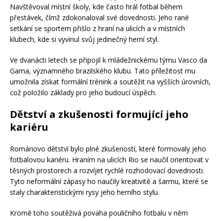
Navštěvoval místní školy, kde často hrál fotbal během
přestávek, čímž zdokonaloval své dovednosti. Jeho rané
setkání se sportem přišlo z hraní na ulicích a v místních
klubech, kde si vyvinul svůj jedinečný herní styl.
Ve dvanácti letech se připojil k mládežnickému týmu Vasco da
Gama, významného brazilského klubu. Tato příležitost mu
umožnila získat formální trénink a soutěžit na vyšších úrovních,
což položilo základy pro jeho budoucí úspěch.
Dětství a zkušenosti formující jeho
kariéru
Romáriovo dětství bylo plné zkušeností, které formovaly jeho
fotbalovou kariéru. Hraním na ulicích Rio se naučil orientovat v
těsných prostorech a rozvíjet rychlé rozhodovací dovednosti.
Tyto neformální zápasy ho naučily kreativitě a šarmu, které se
staly charakteristickými rysy jeho herního stylu.
Kromě toho soutěživá povaha pouličního fotbalu v něm