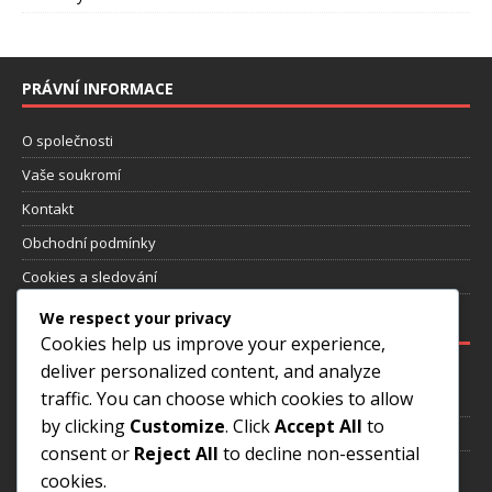
PRÁVNÍ INFORMACE
O společnosti
Vaše soukromí
Kontakt
Obchodní podmínky
Cookies a sledování
We respect your privacy
NEJNOVĚJŠÍ PŘÍSPĚVKY
Cookies help us improve your experience,
deliver personalized content, and analyze
Ronaldo Nazário: vítězství na mistrovství světa, mezinárodní
traffic. You can choose which cookies to allow
ocenění, odkaz
by clicking
Customize
. Click
Accept All
to
Tostão: Úspěchy na mistrovství světa, Příspěvky v klubu, Dědictví
consent or
Reject All
to decline non-essential
Rivaldo: Úspěchy na mistrovství světa, Mezinárodní úspěchy,
cookies.
Odkaz