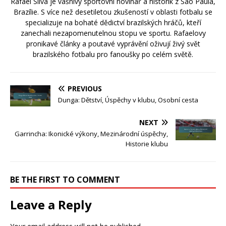
Rafael Silva je vášnivý sportovní novinář a historik z São Paula,
Brazílie. S více než desetiletou zkušeností v oblasti fotbalu se
specializuje na bohaté dědictví brazilských hráčů, kteří
zanechali nezapomenutelnou stopu ve sportu. Rafaelovy
pronikavé články a poutavé vyprávění oživují živý svět
brazilského fotbalu pro fanoušky po celém světě.
PREVIOUS
Dunga: Dětství, Úspěchy v klubu, Osobní cesta
NEXT
Garrincha: Ikonické výkony, Mezinárodní úspěchy,
Historie klubu
BE THE FIRST TO COMMENT
Leave a Reply