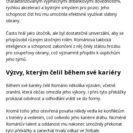
charakterizovaným výjimečnými driblinkovými dovednostmi,
rychlou akcelerací a bystrým smyslem pro pozici. Jeho
schopnost číst hru mu umožnila efektivně využívat slabiny
obrany.
Často hrál jako útočník, ale byl dostatečně univerzální, aby se
přizpůsobil různým útočným rolím. Romáriova taktická
inteligence a schopnost zakončení z něj činily stálou hrozbu
pro soupeřovy obrany, což významně přispělo k úspěchům
jeho týmů.
Výzvy, kterým čelil během své kariéry
Během své kariéry čelil Romário několika výzvám, včetně
zranění, která občas omezila jeho výkony. I přes tyto překážky
prokázal odolnost a odhodlání vrátit se do formy.
Kromě toho jeho otevřená povaha někdy vedla ke konfliktům
s trenéry a vedením, což ovlivnilo jeho kariérní dráhu. Nicméně
Romáriův talent a oddanost mu nakonec umožnily překonat
tyto překážky a zanechat trvalý odkaz ve fotbale.