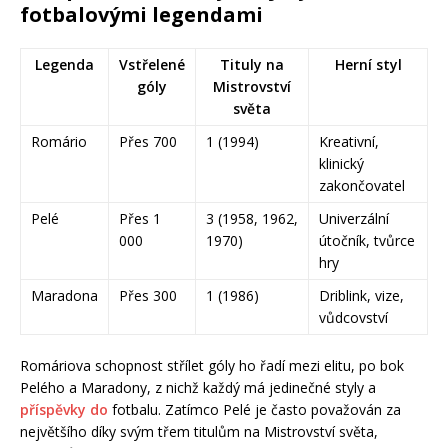
fotbalovými legendami
Legenda
Vstřelené
Tituly na
Herní styl
góly
Mistrovství
světa
Romário
Přes 700
1 (1994)
Kreativní,
klinický
zakončovatel
Pelé
Přes 1
3 (1958, 1962,
Univerzální
000
1970)
útočník, tvůrce
hry
Maradona
Přes 300
1 (1986)
Driblink, vize,
vůdcovství
Romáriova schopnost střílet góly ho řadí mezi elitu, po bok
Pelého a Maradony, z nichž každý má jedinečné styly a
příspěvky do
fotbalu. Zatímco Pelé je často považován za
největšího díky svým třem titulům na Mistrovství světa,