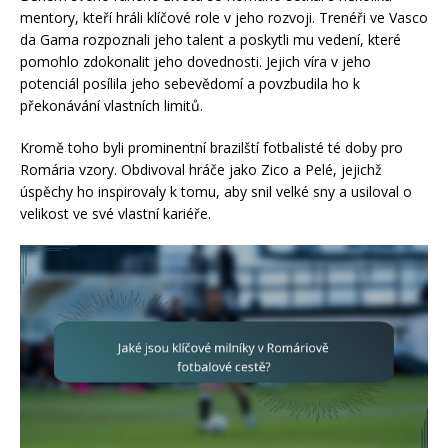
mentory, kteří hráli klíčové role v jeho rozvoji. Trenéři ve Vasco
da Gama rozpoznali jeho talent a poskytli mu vedení, které
pomohlo zdokonalit jeho dovednosti. Jejich víra v jeho
potenciál posílila jeho sebevědomí a povzbudila ho k
překonávání vlastních limitů.
Kromě toho byli prominentní brazilští fotbalisté té doby pro
Romária vzory. Obdivoval hráče jako Zico a Pelé, jejichž
úspěchy ho inspirovaly k tomu, aby snil velké sny a usiloval o
velikost ve své vlastní kariéře.