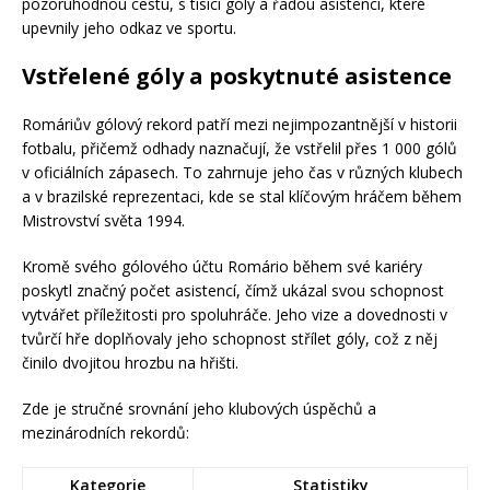
pozoruhodnou cestu, s tisíci góly a řadou asistencí, které
upevnily jeho odkaz ve sportu.
Vstřelené góly a poskytnuté asistence
Romáriův gólový rekord patří mezi nejimpozantnější v historii
fotbalu, přičemž odhady naznačují, že vstřelil přes 1 000 gólů
v oficiálních zápasech. To zahrnuje jeho čas v různých klubech
a v brazilské reprezentaci, kde se stal klíčovým hráčem během
Mistrovství světa 1994.
Kromě svého gólového účtu Romário během své kariéry
poskytl značný počet asistencí, čímž ukázal svou schopnost
vytvářet příležitosti pro spoluhráče. Jeho vize a dovednosti v
tvůrčí hře doplňovaly jeho schopnost střílet góly, což z něj
činilo dvojitou hrozbu na hřišti.
Zde je stručné srovnání jeho klubových úspěchů a
mezinárodních rekordů:
Kategorie
Statistiky