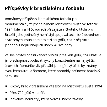
Příspěvky k brazilskému fotbalu
Romáriovy příspěvky k brazilskému fotbalu jsou
monumentální, zejména během Mistrovství světa ve fotbale
1994, kde hrál klíčovou roli při zajištění čtvrtého titulu pro
Brazílii. Jeho jedinečný herní styl spojoval technické dovednosti
s vrozeným instinktem pro střílení gólů, což z něj činilo
jednoho z nejúčinnějších útočníků své doby.
Ve své profesionální kariéře vstřelil přes 700 gólů, což ukazuje
jeho schopnost podávat výkony konzistentně na nejvyšších
úrovních. Romáriův vliv přesáhl jeho gólový účet; byl známý
svou kreativitou a šarmem, které pomohly definovat brazilský
herní styl.
Klíčový hráč v brazilském vítězství na Mistrovství světa 1994
Přes 700 gólů v kariéře
Inovativní herní styl, který ovlivnil útočné taktiky