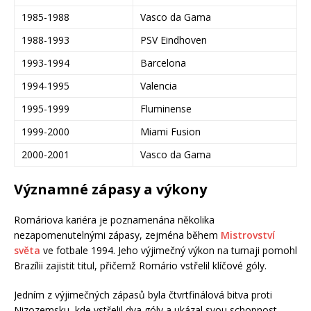
1985-1988
Vasco da Gama
1988-1993
PSV Eindhoven
1993-1994
Barcelona
1994-1995
Valencia
1995-1999
Fluminense
1999-2000
Miami Fusion
2000-2001
Vasco da Gama
Významné zápasy a výkony
Romáriova kariéra je poznamenána několika
nezapomenutelnými zápasy, zejména během
Mistrovství
světa
ve fotbale 1994. Jeho výjimečný výkon na turnaji pomohl
Brazílii zajistit titul, přičemž Romário vstřelil klíčové góly.
Jedním z výjimečných zápasů byla čtvrtfinálová bitva proti
Nizozemsku, kde vstřelil dva góly a ukázal svou schopnost