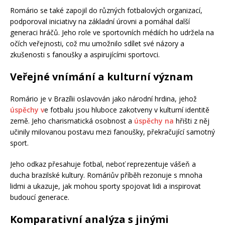
Romário se také zapojil do různých fotbalových organizací,
podporoval iniciativy na základní úrovni a pomáhal další
generaci hráčů. Jeho role ve sportovních médiích ho udržela na
očích veřejnosti, což mu umožnilo sdílet své názory a
zkušenosti s fanoušky a aspirujícími sportovci.
Veřejné vnímání a kulturní význam
Romário je v Brazílii oslavován jako národní hrdina, jehož
úspěchy v
e fotbalu jsou hluboce zakotveny v kulturní identitě
země. Jeho charismatická osobnost a
úspěchy na
hřišti z něj
učinily milovanou postavu mezi fanoušky, překračující samotný
sport.
Jeho odkaz přesahuje fotbal, neboť reprezentuje vášeň a
ducha brazilské kultury. Romáriův příběh rezonuje s mnoha
lidmi a ukazuje, jak mohou sporty spojovat lidi a inspirovat
budoucí generace.
Komparativní analýza s jinými