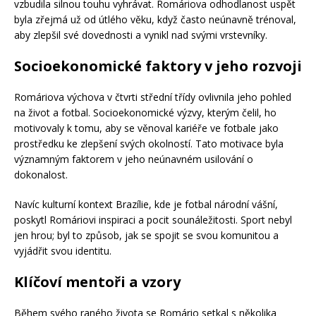
vzbudila silnou touhu vyhrávat. Romáriova odhodlanost uspět
byla zřejmá už od útlého věku, když často neúnavně trénoval,
aby zlepšil své dovednosti a vynikl nad svými vrstevníky.
Socioekonomické faktory v jeho rozvoji
Romáriova výchova v čtvrti střední třídy ovlivnila jeho pohled
na život a fotbal. Socioekonomické výzvy, kterým čelil, ho
motivovaly k tomu, aby se věnoval kariéře ve fotbale jako
prostředku ke zlepšení svých okolností. Tato motivace byla
významným faktorem v jeho neúnavném usilování o
dokonalost.
Navíc kulturní kontext Brazílie, kde je fotbal národní vášní,
poskytl Romáriovi inspiraci a pocit sounáležitosti. Sport nebyl
jen hrou; byl to způsob, jak se spojit se svou komunitou a
vyjádřit svou identitu.
Klíčoví mentoři a vzory
Během svého raného života se Romário setkal s několika