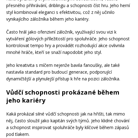
přesného přihrávání, driblingu a schopnosti číst hru. Jeho herní
styl kombinoval eleganci s efektivitou, což z něj učinilo
vynikajícího záložníka během jeho kariéry.
Často hrál jako ofenzivní záložník, využívající svou vizi k
vytváření gólových příležitostí pro spoluhráče. Jeho schopnost
kontrolovat tempo hry a provádět rozhodující akce ovlivnila
mnohé hráče, kteří se snaží napodobit jeho styl.
Jeho kreativita s míčem nejenže bavila fanoušky, ale také
nastavila standard pro budoucí generace, podporující
dynamičtější a plynulejší přístup k hře na pozici záložníka.
Vůdčí schopnosti prokázané během
jeho kariéry
Kaká prokázal silné vůdčí schopnosti jak na hřišti, tak mimo
něj, často sloužil jako kapitán svých týmů. Jeho klidné chování
a schopnost inspirovat spoluhráče byly klíčové během zápasů
pod tlakem.