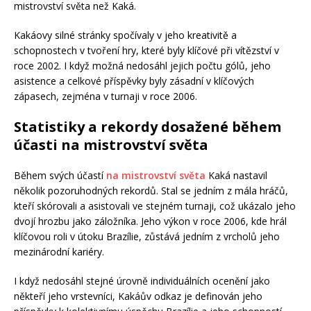
mistrovství světa než Kaká.
Kakáovy silné stránky spočívaly v jeho kreativitě a
schopnostech v tvoření hry, které byly klíčové při vítězství v
roce 2002. I když možná nedosáhl jejich počtu gólů, jeho
asistence a celkové příspěvky byly zásadní v klíčových
zápasech, zejména v turnaji v roce 2006.
Statistiky a rekordy dosažené během
účasti na mistrovství světa
Během svých účastí
na mistrovství světa
Kaká nastavil
několik pozoruhodných rekordů. Stal se jedním z mála hráčů,
kteří skórovali a asistovali ve stejném turnaji, což ukázalo jeho
dvojí hrozbu jako záložníka. Jeho výkon v roce 2006, kde hrál
klíčovou roli v útoku Brazílie, zůstává jedním z vrcholů jeho
mezinárodní kariéry.
I když nedosáhl stejné úrovně individuálních ocenění jako
někteří jeho vrstevníci, Kakáův odkaz je definován jeho