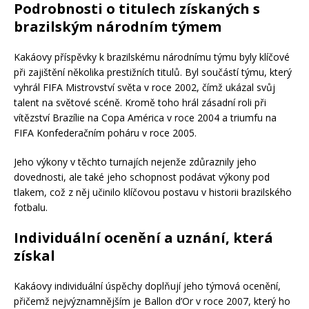
Podrobnosti o titulech získaných s
brazilským národním týmem
Kakáovy příspěvky k brazilskému národnímu týmu byly klíčové
při zajištění několika prestižních titulů. Byl součástí týmu, který
vyhrál FIFA Mistrovství světa v roce 2002, čímž ukázal svůj
talent na světové scéně. Kromě toho hrál zásadní roli při
vítězství Brazílie na Copa América v roce 2004 a triumfu na
FIFA Konfederačním poháru v roce 2005.
Jeho výkony v těchto turnajích nejenže zdůraznily jeho
dovednosti, ale také jeho schopnost podávat výkony pod
tlakem, což z něj učinilo klíčovou postavu v historii brazilského
fotbalu.
Individuální ocenění a uznání, která
získal
Kakáovy individuální úspěchy doplňují jeho týmová ocenění,
přičemž nejvýznamnějším je Ballon d’Or v roce 2007, který ho