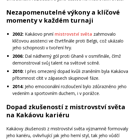
Nezapomenutelné výkony a klíčové
momenty v každém turnaji
2002:
Kakáovo první
mistrovství světa
zahrnovalo
klíčovou asistenci ve čtvrtfinále proti Belgii, což ukázalo
jeho schopnosti v tvoření hry.
2006:
Dal nádherný gól proti Ghaně v osmifinále, čímž
demonstroval svůj talent na světové scéně.
2010:
I přes omezený dopad kvůli zraněním byla Kakáova
přítomnost cítit v zápasech skupinové fáze.
2014:
Jeho emocionální rozloučení bylo zdůrazněno jeho
vedením a sportovním duchem, i v porážce.
Dopad zkušeností z mistrovství světa
na Kakáovu kariéru
Kakáovy zkušenosti z mistrovství světa významně formovaly
jeho kariéru, ovlivňující jak jeho herní styl, tak jeho vůdčí