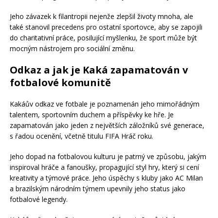
Jeho závazek k filantropii nejenže zlepšil životy mnoha, ale
také stanovil precedens pro ostatní sportovce, aby se zapojili
do charitativní práce, posilující myšlenku, že sport může být
mocným nástrojem pro sociální změnu.
Odkaz a jak je Kaká zapamatován v
fotbalové komunitě
Kakáův odkaz ve fotbale je poznamenán jeho mimořádným
talentem, sportovním duchem a příspěvky ke hře. Je
zapamatován jako jeden z největších záložníků své generace,
s řadou ocenění, včetně titulu FIFA Hráč roku.
Jeho dopad na fotbalovou kulturu je patrný ve způsobu, jakým
inspiroval hráče a fanoušky, propagující styl hry, který si cení
kreativity a týmové práce. Jeho úspěchy s kluby jako AC Milan
a brazilským národním týmem upevnily jeho status jako
fotbalové legendy.