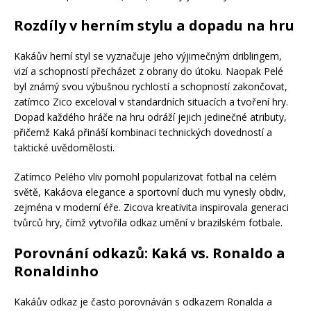
Rozdíly v herním stylu a dopadu na hru
Kakáův herní styl se vyznačuje jeho výjimečným driblingem,
vizí a schopností přecházet z obrany do útoku. Naopak Pelé
byl známý svou výbušnou rychlostí a schopností zakončovat,
zatímco Zico exceloval v standardních situacích a tvoření hry.
Dopad každého hráče na hru odráží jejich jedinečné atributy,
přičemž Kaká přináší kombinaci technických dovedností a
taktické uvědomělosti.
Zatímco Pelého vliv pomohl popularizovat fotbal na celém
světě, Kakáova elegance a sportovní duch mu vynesly obdiv,
zejména v moderní éře. Zicova kreativita inspirovala generaci
tvůrců hry, čímž vytvořila odkaz umění v brazilském fotbale.
Porovnání odkazů: Kaká vs. Ronaldo a
Ronaldinho
Kakáův odkaz je často porovnáván s odkazem Ronalda a