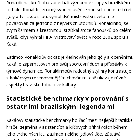
Ronaldinha, kteří oba zanechali významné stopy v brazilském
fotbale. Ronaldo, známý svou neuvěřitelnou schopností střílet
góly a fyzickou silou, vyhrál dvě mistrovství světa a je
považován za jednoho z největších útočníků. Ronaldinho, se
svým šarmem a kreativitou, si získal srdce fanoušků po celém
světě, když vyhrál FIFA Mistrovství světa v roce 2002 spolu s
Kaká.
Zatímco Ronaldoův odkaz je definován jeho góly a oceněními,
Kaká je zapamatován pro svůj sportovní duch a příspěvky k
týmové dynamice. Ronaldinhoův radostný styl hry kontrastuje
s Kakáovým rezervovanějším chováním, což ukazuje různé
aspekty brazilské fotbalové kultury.
Statistické benchmarky v porovnání s
ostatními brazilskými legendami
Kakáovy statistické benchmarky ho řadí mezi nejlepší brazilské
hráče, zejména v asistencích a klíčových přihrávkách během
jeho vrcholných let. Zatímco Pelého gólový účet zůstává