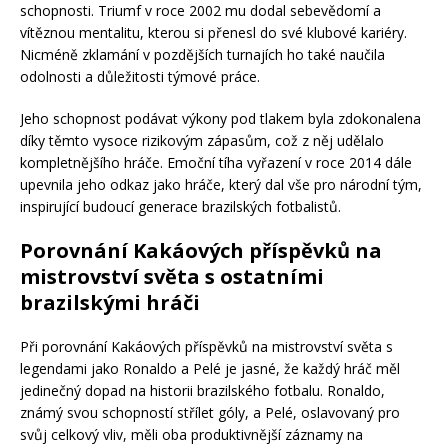
schopnosti. Triumf v roce 2002 mu dodal sebevědomí a
vítěznou mentalitu, kterou si přenesl do své klubové kariéry.
Nicméně zklamání v pozdějších turnajích ho také naučila
odolnosti a důležitosti týmové práce.
Jeho schopnost podávat výkony pod tlakem byla zdokonalena
díky těmto vysoce rizikovým zápasům, což z něj udělalo
kompletnějšího hráče. Emoční tíha vyřazení v roce 2014 dále
upevnila jeho odkaz jako hráče, který dal vše pro národní tým,
inspirující budoucí generace brazilských fotbalistů.
Porovnání Kakáových příspěvků na
mistrovství světa s ostatními
brazilskými hráči
Při porovnání Kakáových příspěvků na mistrovství světa s
legendami jako Ronaldo a Pelé je jasné, že každý hráč měl
jedinečný dopad na historii brazilského fotbalu. Ronaldo,
známý svou schopností střílet góly, a Pelé, oslavovaný pro
svůj celkový vliv, měli oba produktivnější záznamy na