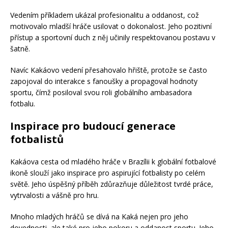
Vedením příkladem ukázal profesionalitu a oddanost, což
motivovalo mladší hráče usilovat o dokonalost. Jeho pozitivní
přístup a sportovní duch z něj učinily respektovanou postavu v
šatně.
Navíc Kakáovo vedení přesahovalo hřiště, protože se často
zapojoval do interakce s fanoušky a propagoval hodnoty
sportu, čímž posiloval svou roli globálního ambasadora
fotbalu.
Inspirace pro budoucí generace
fotbalistů
Kakáova cesta od mladého hráče v Brazílii k globální fotbalové
ikoně slouží jako inspirace pro aspirující fotbalisty po celém
světě. Jeho úspěšný příběh zdůrazňuje důležitost tvrdé práce,
vytrvalosti a vášně pro hru.
Mnoho mladých hráčů se dívá na Kaká nejen pro jeho
dovednosti, ale také pro jeho pokoru a oddanost sportu. Jeho