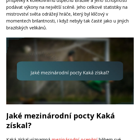
příspěvky k kolektivnímu úspěchu Brazílie a jeho schopností
podávat výkony na největší scéně. Jeho celkové statistiky na
mistrovství světa odrážejí hráče, který byl klíčový v
momentech brilantnosti, i když nebyly tak časté jako u jiných
brazilských velikánů.
Jaké mezinárodní pocty Kaká
získal?
Kaká získal významná
mezinárodní ocenění
během své