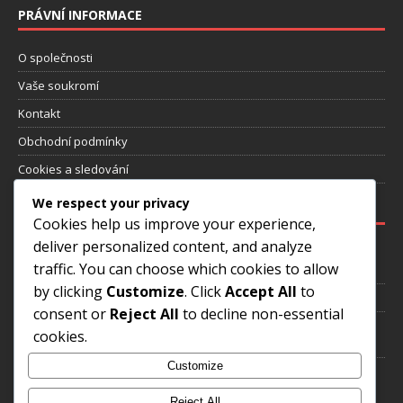
PRÁVNÍ INFORMACE
O společnosti
Vaše soukromí
Kontakt
Obchodní podmínky
Cookies a sledování
We respect your privacy
NEJNOVĚJŠÍ PŘÍSPĚVKY
Cookies help us improve your experience,
deliver personalized content, and analyze
Ronaldo Nazário: vítězství na mistrovství světa, mezinárodní
traffic. You can choose which cookies to allow
ocenění, odkaz
by clicking
Customize
. Click
Accept All
to
Tostão: Úspěchy na mistrovství světa, Příspěvky v klubu, Dědictví
consent or
Reject All
to decline non-essential
Rivaldo: Úspěchy na mistrovství světa, Mezinárodní úspěchy,
cookies.
Odkaz
Customize
Neymar Jr.: Mezinárodní rekordy, příspěvky na Copa América,
odkaz
Reject All