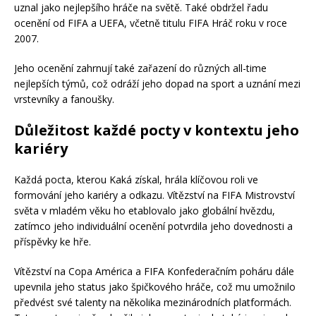
uznal jako nejlepšího hráče na světě. Také obdržel řadu
ocenění od FIFA a UEFA, včetně titulu FIFA Hráč roku v roce
2007.
Jeho ocenění zahrnují také zařazení do různých all-time
nejlepších týmů, což odráží jeho dopad na sport a uznání mezi
vrstevníky a fanoušky.
Důležitost každé pocty v kontextu jeho
kariéry
Každá pocta, kterou Kaká získal, hrála klíčovou roli ve
formování jeho kariéry a odkazu. Vítězství na FIFA Mistrovství
světa v mladém věku ho etablovalo jako globální hvězdu,
zatímco jeho individuální ocenění potvrdila jeho dovednosti a
příspěvky ke hře.
Vítězství na Copa América a FIFA Konfederačním poháru dále
upevnila jeho status jako špičkového hráče, což mu umožnilo
předvést své talenty na několika mezinárodních platformách.