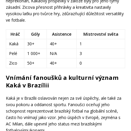
nepřekonán, Kakáovy příspěvky v záloze byly pro jeho týmy
zásadní. Zicova přesnost přihrávky a kreativita nastavily
vysokou laťku pro tvůrce hry, zdůrazňující důležitost versatility
ve fotbale.
Hráč
Góly
Asistence
Mistrovství světa
Kaká
30+
40+
1
Pelé
1 000+
N/A
3
Zico
50+
40+
0
Vnímání fanoušků a kulturní význam
Kaká v Brazílii
Kaká je v Brazílii oslavován nejen za své úspěchy, ale také za
svou pokoru a oddanost sportu. Fanoušci oceňují jeho
schopnost reprezentovat brazilský fotbal na globální scéně,
často ho vnímají jako vzor. Jeho úspěch v Evropě, zejména s
AC Milan, dále upevnil jeho status mezi brazilskými
fotbalovými ikonami.