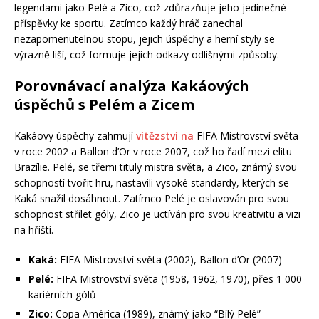
legendami jako Pelé a Zico, což zdůrazňuje jeho jedinečné
příspěvky ke sportu. Zatímco každý hráč zanechal
nezapomenutelnou stopu, jejich úspěchy a herní styly se
výrazně liší, což formuje jejich odkazy odlišnými způsoby.
Porovnávací analýza Kakáových
úspěchů s Pelém a Zicem
Kakáovy úspěchy zahrnují
vítězství na
FIFA Mistrovství světa
v roce 2002 a Ballon d’Or v roce 2007, což ho řadí mezi elitu
Brazílie. Pelé, se třemi tituly mistra světa, a Zico, známý svou
schopností tvořit hru, nastavili vysoké standardy, kterých se
Kaká snažil dosáhnout. Zatímco Pelé je oslavován pro svou
schopnost střílet góly, Zico je uctíván pro svou kreativitu a vizi
na hřišti.
Kaká:
FIFA Mistrovství světa (2002), Ballon d’Or (2007)
Pelé:
FIFA Mistrovství světa (1958, 1962, 1970), přes 1 000
kariérních gólů
Zico:
Copa América (1989), známý jako “Bílý Pelé”