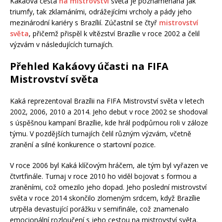
Kakáova cesta
na mistrovství
světa je poznamenána jak
triumfy, tak zklamáními, odrážejícími vrcholy a pády jeho
mezinárodní kariéry s Brazílií. Zúčastnil se čtyř
mistrovství
světa
, přičemž přispěl k vítězství Brazílie v roce 2002 a čelil
výzvám v následujících turnajích.
Přehled Kakáovy účasti na FIFA
Mistrovství světa
Kaká reprezentoval Brazílii na FIFA Mistrovství světa v letech
2002, 2006, 2010 a 2014. Jeho debut v roce 2002 se shodoval
s úspěšnou kampaní Brazílie, kde hrál podpůrnou roli v záloze
týmu. V pozdějších turnajích čelil různým výzvám, včetně
zranění a silné konkurence o startovní pozice.
V roce 2006 byl Kaká klíčovým hráčem, ale tým byl vyřazen ve
čtvrtfinále. Turnaj v roce 2010 ho viděl bojovat s formou a
zraněními, což omezilo jeho dopad. Jeho poslední mistrovství
světa v roce 2014 skončilo zlomeným srdcem, když Brazílie
utrpěla devastující porážku v semifinále, což znamenalo
emocionální rozloučení s jeho cestou na mistrovství světa.