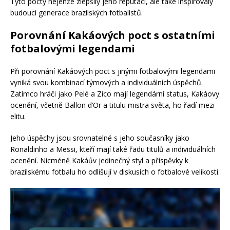
Tyto pocty nejenže zlepšily jeho reputaci, ale také inspirovaly
budoucí generace brazilských fotbalistů.
Porovnání Kakáových poct s ostatními
fotbalovými legendami
Při porovnání Kakáových poct s jinými fotbalovými legendami
vyniká svou kombinací týmových a individuálních úspěchů.
Zatímco hráči jako Pelé a Zico mají legendární status, Kakáovy
ocenění, včetně Ballon d’Or a titulu mistra světa, ho řadí mezi
elitu.
Jeho úspěchy jsou srovnatelné s jeho současníky jako
Ronaldinho a Messi, kteří mají také řadu titulů a individuálních
ocenění. Nicméně Kakáův jedinečný styl a příspěvky k
brazilskému fotbalu ho odlišují v diskusích o fotbalové velikosti.