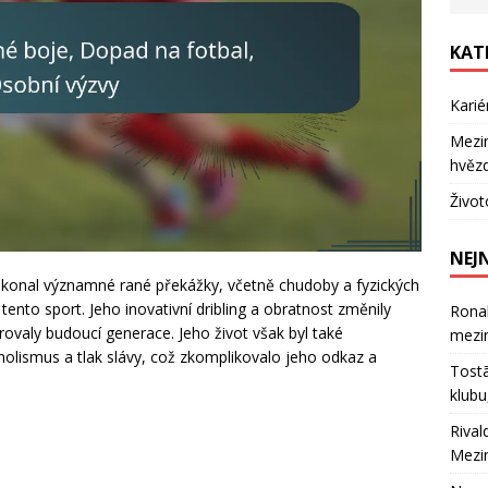
KAT
Karié
Mezin
hvěz
Život
NEJ
řekonal významné rané překážky, včetně chudoby a fyzických
ento sport. Jeho inovativní dribling a obratnost změnily
Ronal
irovaly budoucí generace. Jeho život však byl také
mezin
olismus a tlak slávy, což zkomplikovalo jeho odkaz a
Tostã
klubu
Rival
Mezi