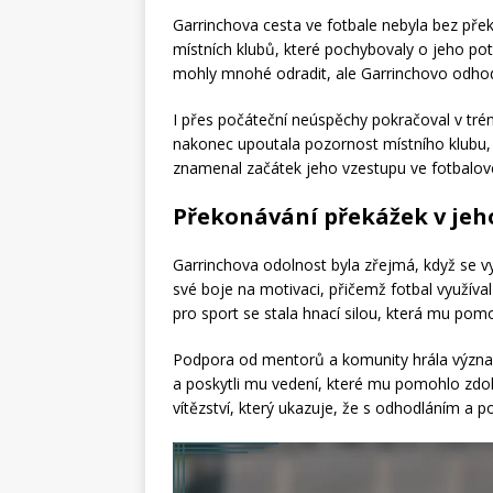
Garrinchova cesta ve fotbale nebyla bez přek
místních klubů, které pochybovaly o jeho pote
mohly mnohé odradit, ale Garrinchovo odhod
I přes počáteční neúspěchy pokračoval v trén
nakonec upoutala pozornost místního klubu,
znamenal začátek jeho vzestupu ve fotbalov
Překonávání překážek v jeh
Garrinchova odolnost byla zřejmá, když se v
své boje na motivaci, přičemž fotbal využíva
pro sport se stala hnací silou, která mu pom
Podpora od mentorů a komunity hrála významn
a poskytli mu vedení, které mu pomohlo zdok
vítězství, který ukazuje, že s odhodláním a 