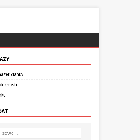
AZY
ázet články
lečnosti
akt
DAT