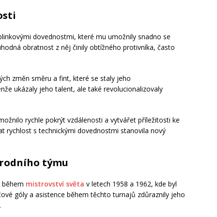
osti
blinkovými dovednostmi, které mu umožnily snadno se
uhodná obratnost z něj činily obtížného protivníka, často
lých změn směru a fint, které se staly jeho
nže ukázaly jeho talent, ale také revolucionalizovaly
žnilo rychle pokrýt vzdálenosti a vytvářet příležitosti ke
t rychlost s technickými dovednostmi stanovila nový
árodního týmu
lie během
mistrovství světa
v letech 1958 a 1962, kde byl
líčové góly a asistence během těchto turnajů zdůraznily jeho
.