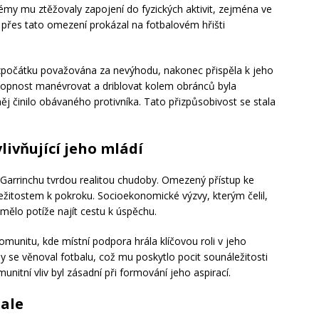
blémy mu ztěžovaly zapojení do fyzických aktivit, zejména ve
I přes tato omezení prokázal na fotbalovém hřišti
a zpočátku považována za nevýhodu, nakonec přispěla k jeho
chopnost manévrovat a driblovat kolem obránců byla
ěj činilo obávaného protivníka. Tato přizpůsobivost se stala
ivňující jeho mládí
 Garrinchu tvrdou realitou chudoby. Omezený přístup ke
íležitostem k pokroku. Socioekonomické výzvy, kterým čelil,
mělo potíže najít cestu k úspěchu.
omunitu, kde místní podpora hrála klíčovou roli v jeho
by se věnoval fotbalu, což mu poskytlo pocit sounáležitosti
munitní vliv byl zásadní při formování jeho aspirací.
bale