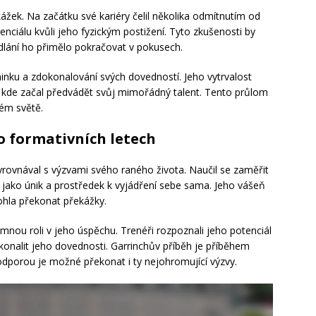
ážek. Na začátku své kariéry čelil několika odmítnutím od
nciálu kvůli jeho fyzickým postižení. Tyto zkušenosti by
lání ho přimělo pokračovat v pokusech.
inku a zdokonalování svých dovedností. Jeho vytrvalost
 kde začal předvádět svůj mimořádný talent. Tento průlom
ém světě.
o formativních letech
yrovnával s výzvami svého raného života. Naučil se zaměřit
l jako únik a prostředek k vyjádření sebe sama. Jeho vášeň
ohla překonat překážky.
ou roli v jeho úspěchu. Trenéři rozpoznali jeho potenciál
onalit jeho dovednosti. Garrinchův příběh je příběhem
podporou je možné překonat i ty nejohromující výzvy.