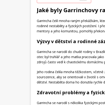
Jaké byly Garrinchovy r
Garrincha čelil mnoha raným překážkám, které
rodinné nestability a fyzických postižení. I
mentory a jeho komunitou, pomohly překonat
Výzvy v dětství a rodinné z
Garrincha se narodil do chudé rodiny v Brazíli
otec byl truhlář a jeho matka pracovala jako
zdrojů často vedl k chaotickému domácímu pr
Jeho rodina čelila mnoha těžkostem, včetně 
sourozence, aby se orientovali v životě s 
dětství. Nestabilita doma ho donutila rychle
Zdravotní problémy a fyzic
Garrincha se narodil s několika fyzickými po