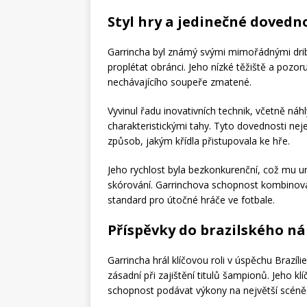
Styl hry a jedinečné dovedn
Garrincha byl známý svými mimořádnými dri
proplétat obránci. Jeho nízké těžiště a pozor
nechávajícího soupeře zmatené.
Vyvinul řadu inovativních technik, včetně náh
charakteristickými tahy. Tyto dovednosti neje
způsob, jakým křídla přistupovala ke hře.
Jeho rychlost byla bezkonkurenční, což mu umo
skórování. Garrinchova schopnost kombinova
standard pro útočné hráče ve fotbale.
Příspěvky do brazilského n
Garrincha hrál klíčovou roli v úspěchu Brazí
zásadní při zajištění titulů šampionů. Jeho k
schopnost podávat výkony na největší scéně