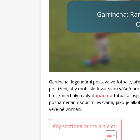
Garrincha, legendární postava ve fotbale, p
postižení, aby mohl sledovat svou vášeň pro t
hru, zanechaly trvalý
dopad na
fotbal a insp
poznamenán osobními výzvami, jako je alkoh
veřejné vnímání.
Key sections in the article: