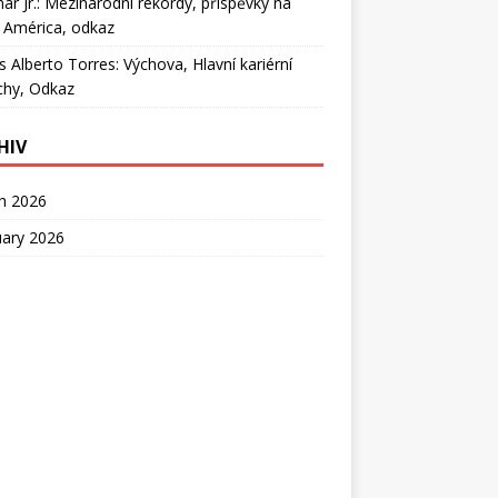
r Jr.: Mezinárodní rekordy, příspěvky na
 América, odkaz
s Alberto Torres: Výchova, Hlavní kariérní
chy, Odkaz
HIV
h 2026
uary 2026