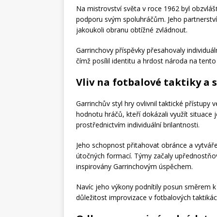
Na mistrovství světa v roce 1962 byl obzvlášť
podporu svým spoluhráčům. Jeho partnerství 
jakoukoli obranu obtížné zvládnout.
Garrinchovy příspěvky přesahovaly individuál
čímž posílil identitu a hrdost národa na tento
Vliv na fotbalové taktiky a 
Garrinchův styl hry ovlivnil taktické přístupy 
hodnotu hráčů, kteří dokázali využít situace 
prostřednictvím individuální brilantnosti.
Jeho schopnost přitahovat obránce a vytvářet
útočných formací. Týmy začaly upřednostňova
inspirovány Garrinchovým úspěchem.
Navíc jeho výkony podnítily posun směrem k 
důležitost improvizace v fotbalových taktikác