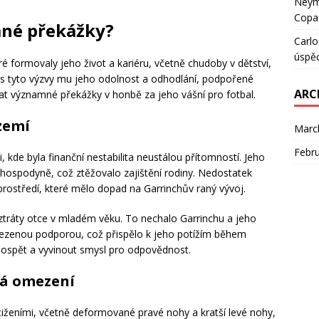
Neyma
Copa
ané překážky?
Carlo
úspě
 formovaly jeho život a kariéru, včetně chudoby v dětství,
 přes tyto výzvy mu jeho odolnost a odhodlání, podpořené
ARC
 významné překážky v honbě za jeho vášní pro fotbal.
ázemí
Marc
Febr
i, kde byla finanční nestabilita neustálou přítomností. Jeho
 hospodyně, což ztěžovalo zajištění rodiny. Nedostatek
ostředí, které mělo dopad na Garrinchův raný vývoj.
ztráty otce v mladém věku. To nechalo Garrinchu a jeho
omezenou podporou, což přispělo k jeho potížím během
 dospět a vyvinout smysl pro odpovědnost.
ká omezení
stiženími, včetně deformované pravé nohy a kratší levé nohy,