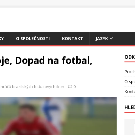
KY
O SPOLEČNOSTI
KONTAKT
JAZYK
je, Dopad na fotbal,
ODK
Proch
O spo
 hráčů brazilských fotbalových ikon
0
Kont
HLE