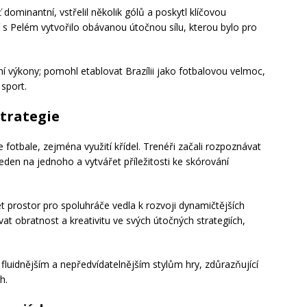
 dominantní, vstřelil několik gólů a poskytl klíčovou
s Pelém vytvořilo obávanou útočnou sílu, kterou bylo pro
ní výkony; pomohl etablovat Brazílii jako fotbalovou velmoc,
 sport.
strategie
ve fotbale, zejména využití křídel. Trenéři začali rozpoznávat
jeden na jednoho a vytvářet příležitosti ke skórování
 prostor pro spoluhráče vedla k rozvoji dynamičtějších
t obratnost a kreativitu ve svých útočných strategiích,
fluidnějším a nepředvídatelnějším stylům hry, zdůrazňující
h.