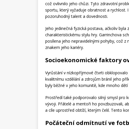
což ovlivnilo jeho chůzi. Tyto zdravotní pro
sportu, který vyžaduje obratnost a rychlost. 
pozoruhodný talent a dovednosti.
Jeho jedinečná fyzická postava, ačkoliv byl
charakteristickému stylu hry. Garrinchova s
posílena jeho nepravidelnými pohyby, což z n
znakem jeho kariéry.
Socioekonomické faktory ovl
Vyrůstání v nízkopříjmové čtvrti obklopovalo
kvalitnímu vzdělání a zdrojům bránil jeho př
byly běžné v jeho komunitě, kde mnoho dětí 
Prostředí také podporovalo silný smysl pro k
vývoji. Přátelé a mentoři ho povzbuzovali, a
a cíle uprostřed obtíží, kterým čelil. Tento ko
Počáteční odmítnutí ve fot